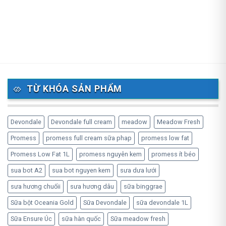
TỪ KHÓA SẢN PHẨM
Devondale
Devondale full cream
meadow
Meadow Fresh
Promess
promess full cream sữa phap
promess low fat
Promess Low Fat 1L
promess nguyên kem
promess ít béo
sua bot A2
sua bot nguyen kem
sưa dưa lưới
sưa hương chuốii
sưa hương dâu
sữa binggrae
Sữa bột Oceania Gold
Sữa Devondale
sữa devondale 1L
Sữa Ensure Úc
sữa hàn quốc
Sữa meadow fresh