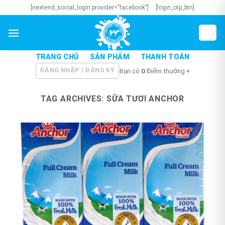
Skip
[nextend_social_login provider="facebook"]
[login_otp_btn]
to
content
TRANG CHỦ
SẢN PHẨM
THANH TOÁN
ĐĂNG NHẬP / ĐĂNG KÝ
Bạn có
0
Điểm thưởng +
TAG ARCHIVES:
SỮA TƯƠI ANCHOR