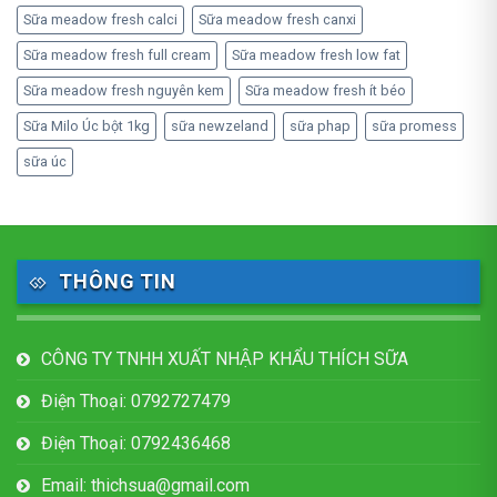
Sữa meadow fresh calci
Sữa meadow fresh canxi
Sữa meadow fresh full cream
Sữa meadow fresh low fat
Sữa meadow fresh nguyên kem
Sữa meadow fresh ít béo
Sữa Milo Úc bột 1kg
sữa newzeland
sữa phap
sữa promess
sữa úc
THÔNG TIN
CÔNG TY TNHH XUẤT NHẬP KHẨU THÍCH SỮA
Điện Thoại: 0792727479
Điện Thoại: 0792436468
Email: thichsua@gmail.com