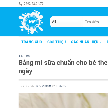
Skip
0792.72.74.79
ăn món gì đây
to
content
Tìm
kiếm:
TRANG CHỦ
GIỚI THIỆU
CÁC NHÃN HIỆU
TIN TỨC
Bảng ml sữa chuẩn cho bé t
ngày
POSTED ON
26/05/2020
BY
TIENNC