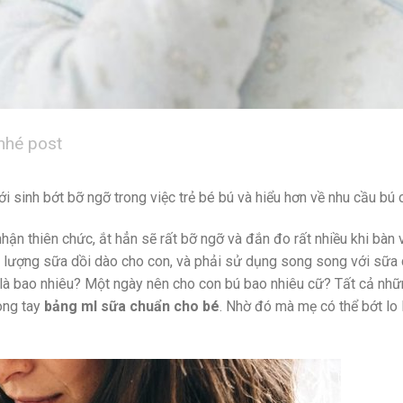
nhé post
i sinh bớt bỡ ngỡ trong việc trẻ bé bú và hiểu hơn về nhu cầu bú 
ận thiên chức, ắt hẳn sẽ rất bỡ ngỡ và đắn đo rất nhiều khi bàn 
ó lượng sữa dồi dào cho con, và phải sử dụng song song với sữa
n là bao nhiêu? Một ngày nên cho con bú bao nhiêu cữ? Tất cả nh
ong tay
bảng ml sữa chuẩn cho bé
. Nhờ đó mà mẹ có thể bớt lo 