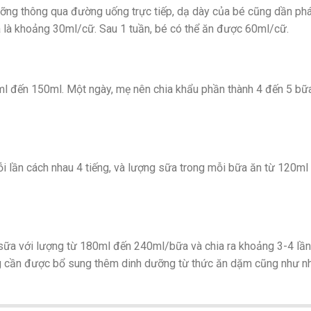
ưỡng thông qua đường uống trực tiếp, dạ dày của bé cũng dần phát
a là khoảng 30ml/cữ. Sau 1 tuần, bé có thể ăn được 60ml/cữ.
0ml đến 150ml. Một ngày, mẹ nên chia khẩu phần thành 4 đến 5 bữ
i lần cách nhau 4 tiếng, và lượng sữa trong mỗi bữa ăn từ 120m
 sữa với lượng từ 180ml đến 240ml/bữa và chia ra khoảng 3-4 lầ
ũng cần được bổ sung thêm dinh dưỡng từ thức ăn dặm cũng như 