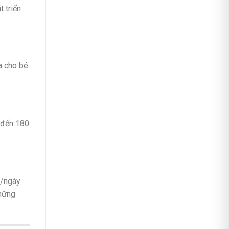
 triển
a cho bé
l đến 180
n/ngày
những