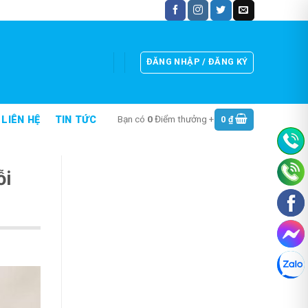
ĐĂNG NHẬP / ĐĂNG KÝ
Bạn có
0
Điểm thưởng +
0
₫
LIÊN HỆ
TIN TỨC
ỗi