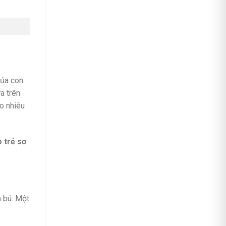
của con
a trên
ao nhiêu
 trẻ sơ
n bú. Một