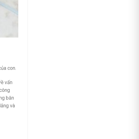
của con.
về vấn
 công
ững băn
lắng và