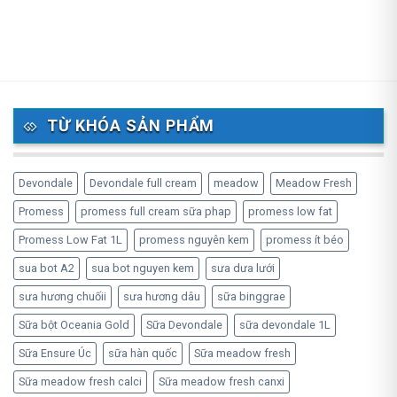
TỪ KHÓA SẢN PHẨM
Devondale
Devondale full cream
meadow
Meadow Fresh
Promess
promess full cream sữa phap
promess low fat
Promess Low Fat 1L
promess nguyên kem
promess ít béo
sua bot A2
sua bot nguyen kem
sưa dưa lưới
sưa hương chuốii
sưa hương dâu
sữa binggrae
Sữa bột Oceania Gold
Sữa Devondale
sữa devondale 1L
Sữa Ensure Úc
sữa hàn quốc
Sữa meadow fresh
Sữa meadow fresh calci
Sữa meadow fresh canxi