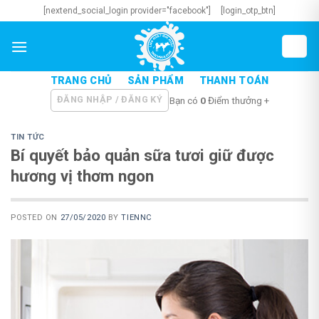
Skip
[nextend_social_login provider="facebook"]
[login_otp_btn]
to
content
TRANG CHỦ
SẢN PHẨM
THANH TOÁN
ĐĂNG NHẬP / ĐĂNG KÝ
Bạn có
0
Điểm thưởng +
TIN TỨC
Bí quyết bảo quản sữa tươi giữ được
hương vị thơm ngon
POSTED ON
27/05/2020
BY
TIENNC