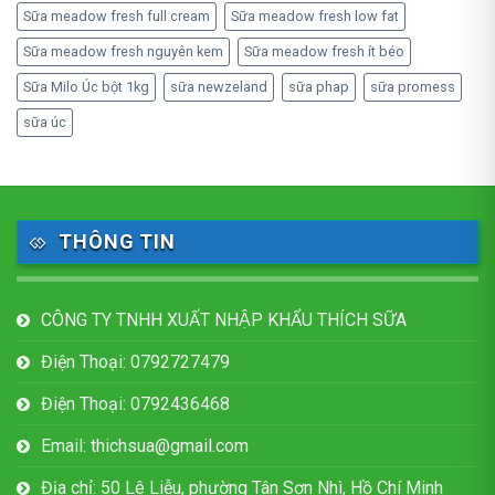
Sữa meadow fresh full cream
Sữa meadow fresh low fat
Sữa meadow fresh nguyên kem
Sữa meadow fresh ít béo
Sữa Milo Úc bột 1kg
sữa newzeland
sữa phap
sữa promess
sữa úc
THÔNG TIN
CÔNG TY TNHH XUẤT NHẬP KHẨU THÍCH SỮA
Điện Thoại: 0792727479
Điện Thoại: 0792436468
Email: thichsua@gmail.com
Địa chỉ: 50 Lê Liễu, phường Tân Sơn Nhì, Hồ Chí Minh