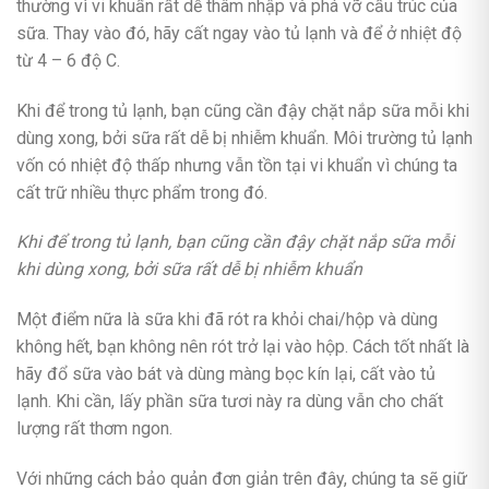
thường vì vi khuẩn rất dễ thâm nhập và phá vỡ cấu trúc của
sữa. Thay vào đó, hãy cất ngay vào tủ lạnh và để ở nhiệt độ
từ 4 – 6 độ C.
Khi để trong tủ lạnh, bạn cũng cần đậy chặt nắp sữa mỗi khi
dùng xong, bởi sữa rất dễ bị nhiễm khuẩn. Môi trường tủ lạnh
vốn có nhiệt độ thấp nhưng vẫn tồn tại vi khuẩn vì chúng ta
cất trữ nhiều thực phẩm trong đó.
Khi để trong tủ lạnh, bạn cũng cần đậy chặt nắp sữa mỗi
khi dùng xong, bởi sữa rất dễ bị nhiễm khuẩn
Một điểm nữa là sữa khi đã rót ra khỏi chai/hộp và dùng
không hết, bạn không nên rót trở lại vào hộp. Cách tốt nhất là
hãy đổ sữa vào bát và dùng màng bọc kín lại, cất vào tủ
lạnh. Khi cần, lấy phần sữa tươi này ra dùng vẫn cho chất
lượng rất thơm ngon.
Với những cách bảo quản đơn giản trên đây, chúng ta sẽ giữ