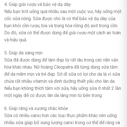
4. Giúp giải rượu và bảo vệ dạ dày
Nếu bạn trót uống quá nhiều sau một cuộc vui, hãy uống một
cốc sữa nóng. Sữa được cho là có thể bảo vệ dạ dày của
bạn khỏi cồn rượu, bia và trung hòa nồng độ axit trong cồn.
Do đó, sữa có thể được dùng để giải rượu một cách an toàn
và hiệu quả.
5. Giúp da sáng mịn
Sữa đã được dùng để làm đẹp từ rất lâu trong các nền văn
hóa khác nhau. Nữ hoàng Cleopatra đã từng dùng sữa tắm
để da mềm mịn và trẻ đẹp. Sở dĩ sữa có lợi cho da là vì sữa
chứa rất nhiều vitamin và dinh dưỡng thiết yếu cho làn da.
Nếu bạn không thích tắm với sữa, hãy uống sữa ít nhất 2 lần
một ngày để có được làn da láng mịn từ bên trong.
6. Giúp răng và xương chắc khỏe
Sữa có nhiều canxi hơn các loại thực phẩm khác nên uống
nhiều sữa giúp bổ sung lượng canxi trong cơ thể để răng và