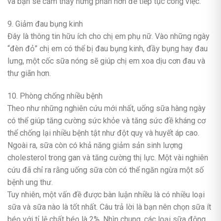
và bạn sẽ cảm thấy hưng phấn hơn để tiếp tục công việc.
9. Giảm đau bụng kinh
Đây là thông tin hữu ích cho chị em phụ nữ. Vào những ngày
“đèn đỏ” chị em có thể bị đau bụng kinh, đầy bụng hay đau
lưng, một cốc sữa nóng sẽ giúp chị em xoa dịu cơn đau và
thư giãn hơn.
10. Phòng chống nhiều bệnh
Theo như những nghiên cứu mới nhất, uống sữa hàng ngày
có thể giúp tăng cường sức khỏe và tăng sức đề kháng cơ
thể chống lại nhiều bệnh tật như đột quỵ và huyết áp cao.
Ngoài ra, sữa còn có khả năng giảm sản sinh lượng
cholesterol trong gan và tăng cường thị lực. Một vài nghiên
cứu đã chỉ ra rằng uống sữa còn có thể ngăn ngừa một số
bệnh ung thư.
Tuy nhiên, một vấn đề được bàn luận nhiều là có nhiều loại
sữa và sữa nào là tốt nhất. Câu trả lời là bạn nên chọn sữa ít
béo với tỉ lệ chất béo là 2%. Nhìn chung, các loại sữa động