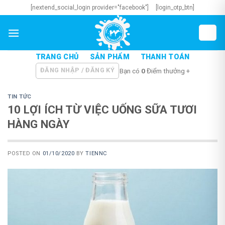
Skip
[nextend_social_login provider="facebook"]
[login_otp_btn]
to
content
TRANG CHỦ
SẢN PHẨM
THANH TOÁN
ĐĂNG NHẬP / ĐĂNG KÝ
Bạn có
0
Điểm thưởng +
TIN TỨC
10 LỢI ÍCH TỪ VIỆC UỐNG SỮA TƯƠI
HÀNG NGÀY
POSTED ON
01/10/2020
BY
TIENNC