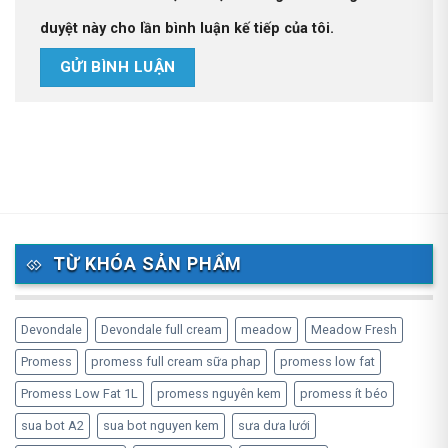
duyệt này cho lần bình luận kế tiếp của tôi.
TỪ KHÓA SẢN PHẨM
Devondale
Devondale full cream
meadow
Meadow Fresh
Promess
promess full cream sữa phap
promess low fat
Promess Low Fat 1L
promess nguyên kem
promess ít béo
sua bot A2
sua bot nguyen kem
sưa dưa lưới