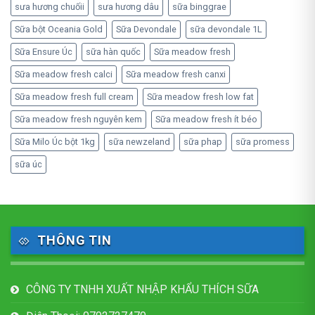
sưa hương chuốii
sưa hương dâu
sữa binggrae
Sữa bột Oceania Gold
Sữa Devondale
sữa devondale 1L
Sữa Ensure Úc
sữa hàn quốc
Sữa meadow fresh
Sữa meadow fresh calci
Sữa meadow fresh canxi
Sữa meadow fresh full cream
Sữa meadow fresh low fat
Sữa meadow fresh nguyên kem
Sữa meadow fresh ít béo
Sữa Milo Úc bột 1kg
sữa newzeland
sữa phap
sữa promess
sữa úc
THÔNG TIN
CÔNG TY TNHH XUẤT NHẬP KHẨU THÍCH SỮA