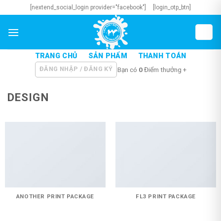
Skip
[nextend_social_login provider="facebook"]
[login_otp_btn]
to
content
TRANG CHỦ
SẢN PHẨM
THANH TOÁN
ĐĂNG NHẬP / ĐĂNG KÝ
Bạn có
0
Điểm thưởng +
DESIGN
ANOTHER PRINT PACKAGE
FL3 PRINT PACKAGE