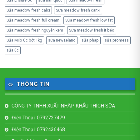
Sữa Ensure Úc
sữa hàn quốc
Sữa meadow fresh
Sữa meadow fresh calci
Sữa meadow fresh canxi
Sữa meadow fresh full cream
Sữa meadow fresh low fat
Sữa meadow fresh nguyên kem
Sữa meadow fresh ít béo
Sữa Milo Úc bột 1kg
sữa newzeland
sữa phap
sữa promess
sữa úc
THÔNG TIN
CÔNG TY TNHH XUẤT NHẬP KHẨU THÍCH SỮA
Điện Thoại: 0792727479
Điện Thoại: 0792436468