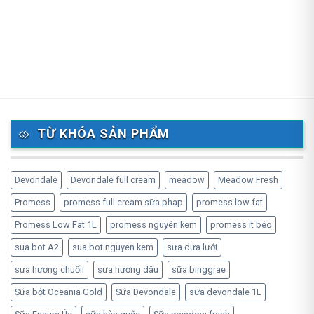
TỪ KHÓA SẢN PHẨM
Devondale
Devondale full cream
meadow
Meadow Fresh
Promess
promess full cream sữa phap
promess low fat
Promess Low Fat 1L
promess nguyên kem
promess ít béo
sua bot A2
sua bot nguyen kem
sưa dưa lưới
sưa hương chuốii
sưa hương dâu
sữa binggrae
Sữa bột Oceania Gold
Sữa Devondale
sữa devondale 1L