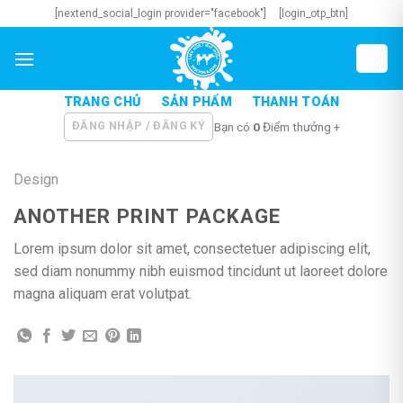
Skip
[nextend_social_login provider="facebook"]
[login_otp_btn]
to
content
TRANG CHỦ
SẢN PHẨM
THANH TOÁN
ĐĂNG NHẬP / ĐĂNG KÝ
Bạn có
0
Điểm thưởng +
Design
ANOTHER PRINT PACKAGE
Lorem ipsum dolor sit amet, consectetuer adipiscing elit,
sed diam nonummy nibh euismod tincidunt ut laoreet dolore
magna aliquam erat volutpat.