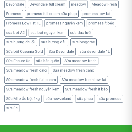
Devondale
Devondale full cream
meadow
Meadow Fresh
Promess
promess full cream sữa phap
promess low fat
Promess Low Fat 1L
promess nguyên kem
promess ít béo
sua bot A2
sua bot nguyen kem
sưa dưa lưới
sưa hương chuốii
sưa hương dâu
sữa binggrae
Sữa bột Oceania Gold
Sữa Devondale
sữa devondale 1L
Sữa Ensure Úc
sữa hàn quốc
Sữa meadow fresh
Sữa meadow fresh calci
Sữa meadow fresh canxi
Sữa meadow fresh full cream
Sữa meadow fresh low fat
Sữa meadow fresh nguyên kem
Sữa meadow fresh ít béo
Sữa Milo Úc bột 1kg
sữa newzeland
sữa phap
sữa promess
sữa úc