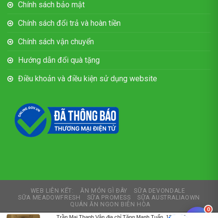
Chính sách bảo mật
Chính sách đổi trả và hoàn tiền
Chính sách vận chuyển
Hướng dẫn đổi quà tặng
Điều khoản và điều kiện sử dụng website
WEB LIÊN KẾT:
ĂN MÓN GÌ ĐÂY
SỮA DEVONDALE
SỮA MEADOWFRESH
SỮA PROMESS
SỮA AUSTRALIAOWN
QUÁN ĂN NGON BIÊN HÒA
0
Trần Mai Thanh Vân địa chỉ Tăng Mạnh Tuấn, 124/57E