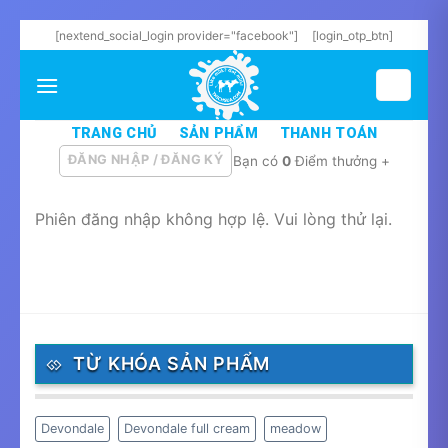
Skip
[nextend_social_login provider="facebook"]
[login_otp_btn]
to
content
TRANG CHỦ
SẢN PHẨM
THANH TOÁN
ĐĂNG NHẬP / ĐĂNG KÝ
Bạn có
0
Điểm thưởng +
Phiên đăng nhập không hợp lệ. Vui lòng thử lại.
TỪ KHÓA SẢN PHẨM
Devondale
Devondale full cream
meadow