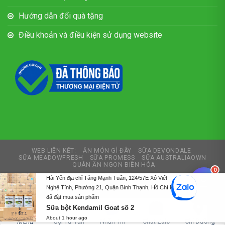
Hướng dẫn đổi quà tặng
Điều khoản và điều kiện sử dụng website
WEB LIÊN KẾT:
ĂN MÓN GÌ ĐÂY
SỮA DEVONDALE
SỮA MEADOWFRESH
SỮA PROMESS
SỮA AUSTRALIAOWN
QUÁN ĂN NGON BIÊN HÒA
0
Hải Yến địa chỉ Tăng Mạnh Tuấn, 124/57E Xô Viết
Copyright 2026 ©
Thích Sữa
Nghệ Tĩnh, Phường 21, Quận Bình Thạnh, Hồ Chí Minh
Tư vấn và thiết kế web
Thiết kế web Biên Hòa
đã đặt mua sản phẩm
Sữa bột Kendamil Goat số 2
0792727479
About 1 hour ago
Gọi Tư Vấn
Nhắn Tin
Chat Zalo
Chỉ Đường
Menu