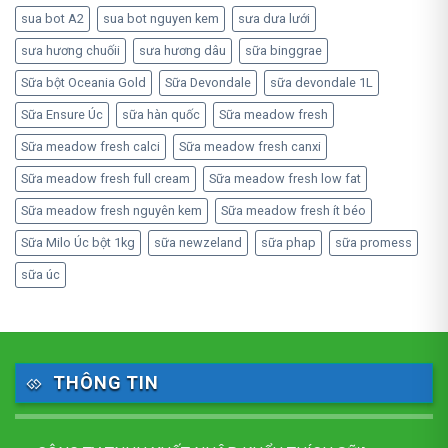
sua bot A2
sua bot nguyen kem
sưa dưa lưới
sưa hương chuốii
sưa hương dâu
sữa binggrae
Sữa bột Oceania Gold
Sữa Devondale
sữa devondale 1L
Sữa Ensure Úc
sữa hàn quốc
Sữa meadow fresh
Sữa meadow fresh calci
Sữa meadow fresh canxi
Sữa meadow fresh full cream
Sữa meadow fresh low fat
Sữa meadow fresh nguyên kem
Sữa meadow fresh ít béo
Sữa Milo Úc bột 1kg
sữa newzeland
sữa phap
sữa promess
sữa úc
THÔNG TIN