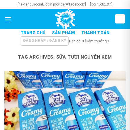
Skip
[nextend_social_login provider="facebook"]
[login_otp_btn]
to
content
TRANG CHỦ
SẢN PHẨM
THANH TOÁN
ĐĂNG NHẬP / ĐĂNG KÝ
Bạn có
0
Điểm thưởng +
TAG ARCHIVES:
SỮA TƯƠI NGUYÊN KEM