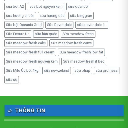
sua bot A2
sua bot nguyen kem
sưa dưa lưới
sưa hương chuốii
sưa hương dâu
sữa binggrae
Sữa bột Oceania Gold
Sữa Devondale
sữa devondale 1L
Sữa Ensure Úc
sữa hàn quốc
Sữa meadow fresh
Sữa meadow fresh calci
Sữa meadow fresh canxi
Sữa meadow fresh full cream
Sữa meadow fresh low fat
Sữa meadow fresh nguyên kem
Sữa meadow fresh ít béo
Sữa Milo Úc bột 1kg
sữa newzeland
sữa phap
sữa promess
sữa úc
THÔNG TIN