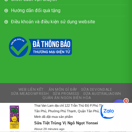
Hướng dẫn đổi quà tặng
Điều khoản và điều kiện sử dụng website
WEB LIÊN KẾT:
ĂN MÓN GÌ ĐÂY
SỮA DEVONDALE
SỮA MEADOWFRESH
SỮA PROMESS
SỮA AUSTRALIAOWN
QUÁN ĂN NGON BIÊN HÒA
0
Thai Van Lam địa chỉ 122 Trần Thủ Độ P.Phú Thạnh,
Copyright 2026 ©
Thích Sữa
Tân Phú, Phường Phú Thạnh, Quận Tân Phú, Hồ Chí
Tư vấn và thiết kế web
Thiết kế web Biên Hòa
Minh đã đặt mua sản phẩm
Sữa Tiệt Trùng Vị Ngô Ngọt Yonsei
0792727479
About 29 minutes ago
Gọi Tư Vấn
Nhắn Tin
Chat Zalo
Chỉ Đường
Menu