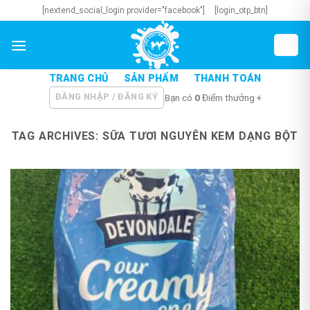
Skip
[nextend_social_login provider="facebook"]
[login_otp_btn]
to
content
TRANG CHỦ
SẢN PHẨM
THANH TOÁN
ĐĂNG NHẬP / ĐĂNG KÝ
Bạn có
0
Điểm thưởng +
TAG ARCHIVES:
SỮA TƯƠI NGUYÊN KEM DẠNG BỘT