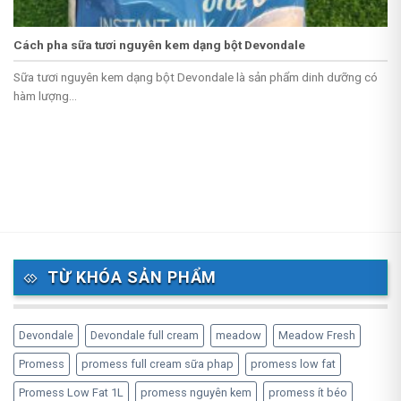
Cách pha sữa tươi nguyên kem dạng bột Devondale
Sữa tươi nguyên kem dạng bột Devondale là sản phẩm dinh dưỡng có
hàm lượng...
TỪ KHÓA SẢN PHẨM
Devondale
Devondale full cream
meadow
Meadow Fresh
Promess
promess full cream sữa phap
promess low fat
Promess Low Fat 1L
promess nguyên kem
promess ít béo