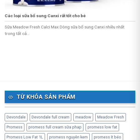
Các loại sữa bổ sung Canxi rất tốt cho bé
Sữa Meadow Fresh Calci Max Dòng sữa bổ sung Canxi nhiều nhất
trong tất cả...
TỪ KHÓA SẢN PHẨM
Devondale
Devondale full cream
meadow
Meadow Fresh
Promess
promess full cream sữa phap
promess low fat
Promess Low Fat 1L
promess nguyên kem
promess ít béo