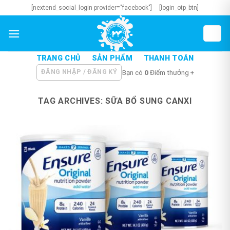
Skip
[nextend_social_login provider="facebook"]
[login_otp_btn]
to
content
TRANG CHỦ
SẢN PHẨM
THANH TOÁN
ĐĂNG NHẬP / ĐĂNG KÝ
Bạn có
0
Điểm thưởng +
TAG ARCHIVES:
SỮA BỔ SUNG CANXI