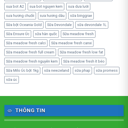
sua bot A2
sua bot nguyen kem
sưa dưa lưới
sưa hương chuốii
sưa hương dâu
sữa binggrae
Sữa bột Oceania Gold
Sữa Devondale
sữa devondale 1L
Sữa Ensure Úc
sữa hàn quốc
Sữa meadow fresh
Sữa meadow fresh calci
Sữa meadow fresh canxi
Sữa meadow fresh full cream
Sữa meadow fresh low fat
Sữa meadow fresh nguyên kem
Sữa meadow fresh ít béo
Sữa Milo Úc bột 1kg
sữa newzeland
sữa phap
sữa promess
sữa úc
THÔNG TIN