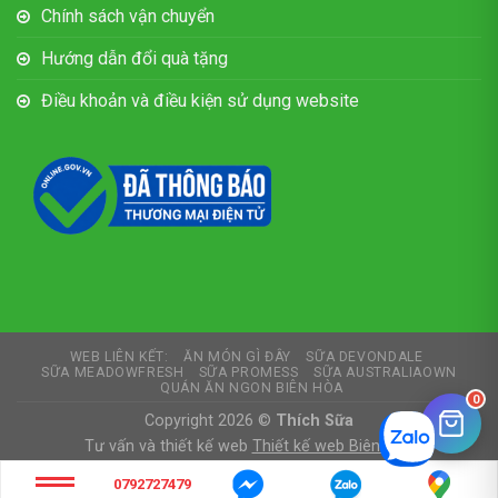
Chính sách vận chuyển
Hướng dẫn đổi quà tặng
Điều khoản và điều kiện sử dụng website
WEB LIÊN KẾT:
ĂN MÓN GÌ ĐÂY
SỮA DEVONDALE
SỮA MEADOWFRESH
SỮA PROMESS
SỮA AUSTRALIAOWN
QUÁN ĂN NGON BIÊN HÒA
0
Copyright 2026 ©
Thích Sữa
Tư vấn và thiết kế web
Thiết kế web Biên Hòa
0792727479