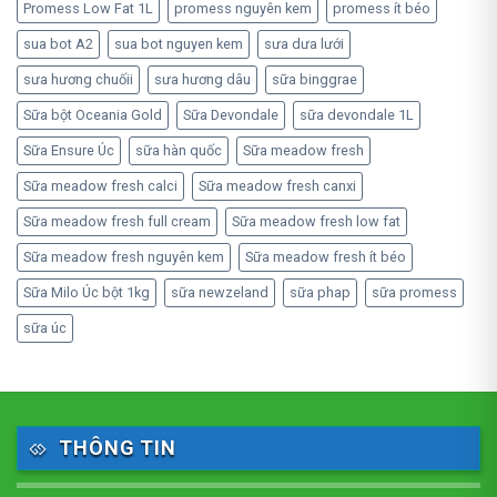
Promess Low Fat 1L
promess nguyên kem
promess ít béo
sua bot A2
sua bot nguyen kem
sưa dưa lưới
sưa hương chuốii
sưa hương dâu
sữa binggrae
Sữa bột Oceania Gold
Sữa Devondale
sữa devondale 1L
Sữa Ensure Úc
sữa hàn quốc
Sữa meadow fresh
Sữa meadow fresh calci
Sữa meadow fresh canxi
Sữa meadow fresh full cream
Sữa meadow fresh low fat
Sữa meadow fresh nguyên kem
Sữa meadow fresh ít béo
Sữa Milo Úc bột 1kg
sữa newzeland
sữa phap
sữa promess
sữa úc
THÔNG TIN