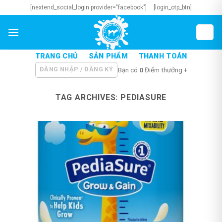
Skip
[nextend_social_login provider="facebook"]
[login_otp_btn]
to
content
TRANG CHỦ
SẢN PHẨM
THANH TOÁN
ĐĂNG NHẬP / ĐĂNG KÝ
Bạn có
0
Điểm thưởng +
TAG ARCHIVES:
PEDIASURE