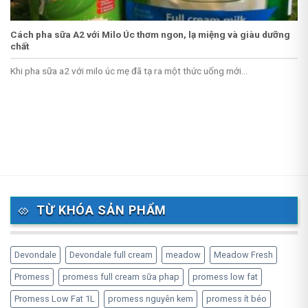
Cách pha sữa A2 với Milo Úc thơm ngon, lạ miệng và giàu dưỡng
chất
Khi pha sữa a2 với milo úc mẹ đã tạ ra một thức uống mới...
TỪ KHÓA SẢN PHẨM
Devondale
Devondale full cream
meadow
Meadow Fresh
Promess
promess full cream sữa phap
promess low fat
Promess Low Fat 1L
promess nguyên kem
promess ít béo