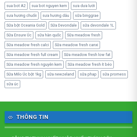
sua bot A2
sua bot nguyen kem
sưa dưa lưới
sưa hương chuốii
sưa hương dâu
sữa binggrae
Sữa bột Oceania Gold
Sữa Devondale
sữa devondale 1L
Sữa Ensure Úc
sữa hàn quốc
Sữa meadow fresh
Sữa meadow fresh calci
Sữa meadow fresh canxi
Sữa meadow fresh full cream
Sữa meadow fresh low fat
Sữa meadow fresh nguyên kem
Sữa meadow fresh ít béo
Sữa Milo Úc bột 1kg
sữa newzeland
sữa phap
sữa promess
sữa úc
THÔNG TIN