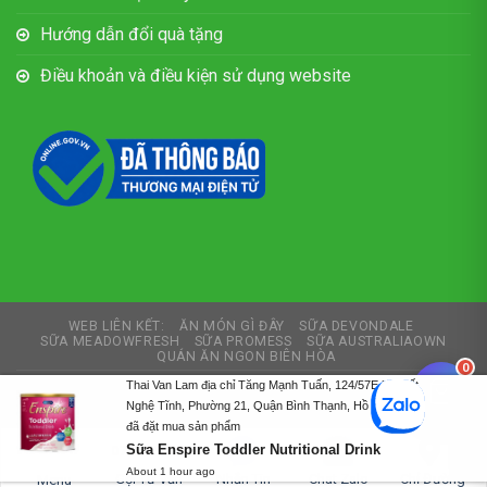
Hướng dẫn đổi quà tặng
Điều khoản và điều kiện sử dụng website
WEB LIÊN KẾT:
ĂN MÓN GÌ ĐÂY
SỮA DEVONDALE
SỮA MEADOWFRESH
SỮA PROMESS
SỮA AUSTRALIAOWN
QUÁN ĂN NGON BIÊN HÒA
0
Thai Van Lam địa chỉ Tăng Mạnh Tuấn, 124/57E Xô Viết
Copyright 2026 ©
Thích Sữa
Nghệ Tĩnh, Phường 21, Quận Bình Thạnh, Hồ Chí Minh
Tư vấn và thiết kế web
Thiết kế web Biên Hòa
đã đặt mua sản phẩm
Sữa Enspire Toddler Nutritional Drink
0792727479
About 1 hour ago
Gọi Tư Vấn
Nhắn Tin
Chat Zalo
Chỉ Đường
Menu