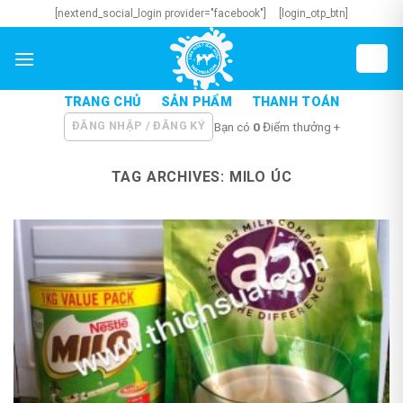
Skip
[nextend_social_login provider="facebook"]
[login_otp_btn]
to
content
TRANG CHỦ
SẢN PHẨM
THANH TOÁN
ĐĂNG NHẬP / ĐĂNG KÝ
Bạn có
0
Điểm thưởng +
TAG ARCHIVES:
MILO ÚC