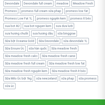
Devondale
Devondale full cream
meadow
Meadow Fresh
Promess
promess full cream sữa phap
promess low fat
Promess Low Fat 1L
promess nguyên kem
promess ít béo
sua bot A2
sua bot nguyen kem
sưa dưa lưới
sưa hương chuốii
sưa hương dâu
sữa binggrae
Sữa bột Oceania Gold
Sữa Devondale
sữa devondale 1L
Sữa Ensure Úc
sữa hàn quốc
Sữa meadow fresh
Sữa meadow fresh calci
Sữa meadow fresh canxi
Sữa meadow fresh full cream
Sữa meadow fresh low fat
Sữa meadow fresh nguyên kem
Sữa meadow fresh ít béo
Sữa Milo Úc bột 1kg
sữa newzeland
sữa phap
sữa promess
sữa úc