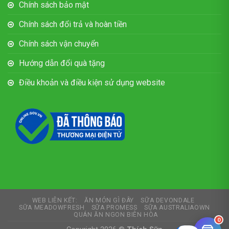
Chính sách bảo mật
Chính sách đổi trả và hoàn tiền
Chính sách vận chuyển
Hướng dẫn đổi quà tặng
Điều khoản và điều kiện sử dụng website
WEB LIÊN KẾT:
ĂN MÓN GÌ ĐÂY
SỮA DEVONDALE
SỮA MEADOWFRESH
SỮA PROMESS
SỮA AUSTRALIAOWN
QUÁN ĂN NGON BIÊN HÒA
0