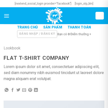
Skip
[nextend_social_login provider="facebook"]
[login_otp_btn]
to
content
TRANG CHỦ
SẢN PHẨM
THANH TOÁN
ĐĂNG NHẬP / ĐĂNG KÝ
Bạn có
0
Điểm thưởng +
Lookbook
FLAT T-SHIRT COMPANY
Lorem ipsum dolor sit amet, consectetuer adipiscing elit,
sed diam nonummy nibh euismod tincidunt ut laoreet dolore
magna aliquam erat volutpat.