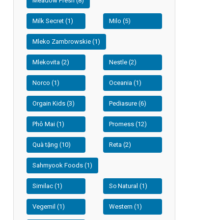
Meadow Fresh (8)
Milk Secret (1)
Milo (5)
Mleko Zambrowskie (1)
Mlekovita (2)
Nestle (2)
Norco (1)
Oceania (1)
Orgain Kids (3)
Pediasure (6)
Phô Mai (1)
Promess (12)
Quà tặng (10)
Reta (2)
Sahmyook Foods (1)
Similac (1)
So Natural (1)
Vegemil (1)
Western (1)