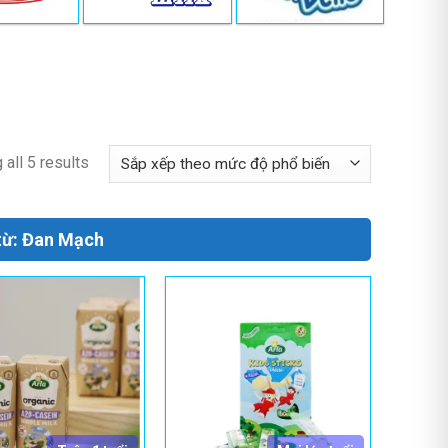
all 5 results
từ: Đan Mạch