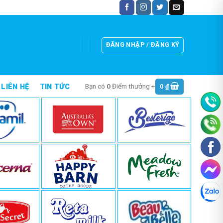
ĐĂNG NHẬP / ĐĂNG KÝ
Bạn có
0
Điểm thưởng +
0
₫
LIÊN HỆ
TIN TỨC