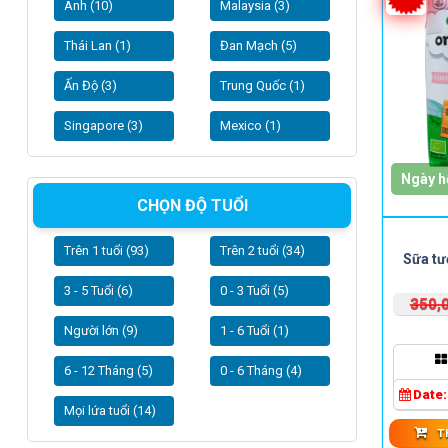
Anh (10)
Malaysia (3)
Thái Lan (1)
Đan Mạch (5)
Ấn Độ (3)
Trung Quốc (1)
Singapore (3)
Mexico (1)
Ngày h
CHỌN ĐỘ TUỔI
Trên 1 tuổi (93)
Trên 2 tuổi (34)
Sữa tư
3 - 5 Tuổi (6)
0 - 3 Tuổi (5)
350,
Người lớn (9)
1 - 6 Tuổi (1)
6 - 12 Tháng (5)
0 - 6 Tháng (4)
Date
Mọi lứa tuổi (14)
T