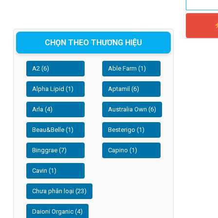
CHỌN THEO THƯƠNG HIỆU
A2 (6)
Able Farm (1)
Alpha Lipid (1)
Aptamil (6)
Arla (4)
Australia Own (6)
Beau&Belle (1)
Besterigo (1)
Binggrae (7)
Capino (1)
Cavin (1)
Chưa phân loại (23)
Daioni Organic (4)