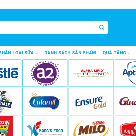
PHÂN LOẠI SỮA
DANH SÁCH SẢN PHẨM
QUÀ TẶNG