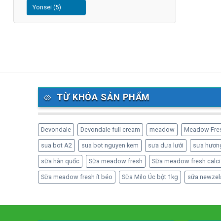
Yonsei (5)
TỪ KHÓA SẢN PHẨM
Devondale
Devondale full cream
meadow
Meadow Fre
sua bot A2
sua bot nguyen kem
sưa dưa lưới
sưa hương
sữa hàn quốc
Sữa meadow fresh
Sữa meadow fresh calci
Sữa meadow fresh ít béo
Sữa Milo Úc bột 1kg
sữa newzel