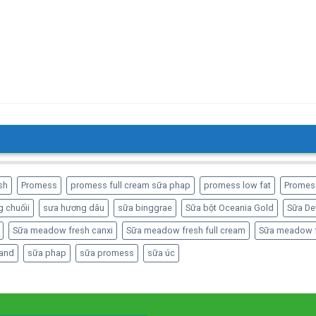
sh
Promess
promess full cream sữa phap
promess low fat
Promes
 chuốii
sưa hương dâu
sữa binggrae
Sữa bột Oceania Gold
Sữa De
Sữa meadow fresh canxi
Sữa meadow fresh full cream
Sữa meadow f
and
sữa phap
sữa promess
sữa úc