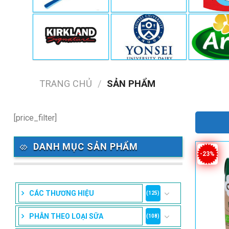
TRANG CHỦ
/
SẢN PHẨM
[price_filter]
DANH MỤC SẢN PHẨM
-23%
CÁC THƯƠNG HIỆU
(125)
PHÂN THEO LOẠI SỮA
(108)