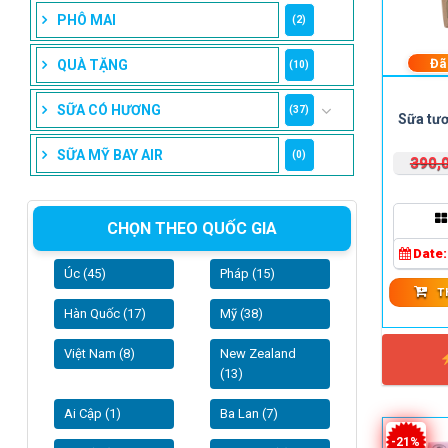
PHÔ MAI
(2)
Đã
QUÀ TẶNG
(10)
SỮA CÓ HƯƠNG
(37)
Sữa tươ
SỮA MỸ BAY AIR
(0)
390,
CHỌN THEO QUỐC GIA
Date
Úc (45)
Pháp (15)
T
Hàn Quốc (17)
Mỹ (38)
Việt Nam (8)
New Zealand
(13)
Ai Cập (1)
Ba Lan (7)
-21%