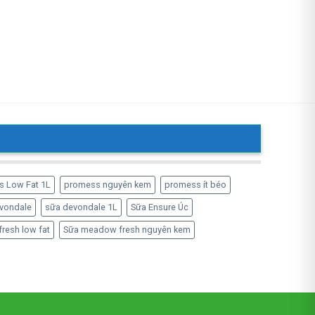
s Low Fat 1L
promess nguyên kem
promess ít béo
vondale
sữa devondale 1L
Sữa Ensure Úc
resh low fat
Sữa meadow fresh nguyên kem