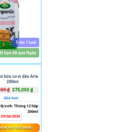
Trên 1 tuổi
ết hạn đã qua Ngày
ơi hữu cơ vị dâu Arla
200ml
Giá
Giá
000
₫
275,000
₫
gốc
hiện
Sữa tươi
là:
tại
Q/cch:
Thùng 12 hộp
350,000 ₫.
là:
200ml
275,000 ₫.
:
29/06/2026
HÊM VÀO GIỎ HÀNG