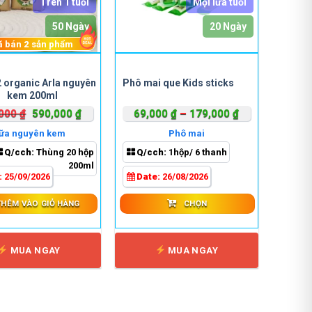
Trên 1 tuổi
Mọi lứa tuổi
50 Ngày
20 Ngày
ã bán
2
sản phẩm
Sản
 organic Arla nguyên
Phô mai que Kids sticks
phẩm
kem 200ml
này
Giá
Giá
Khoảng
,000
₫
590,000
₫
69,000
₫
–
179,000
₫
có
gốc
hiện
giá:
nhiều
ữa nguyên kem
Phô mai
là:
tại
từ
biến
Q/cch:
Thùng 20 hộp
Q/cch:
1hộp/ 6 thanh
640,000 ₫.
là:
69,000 ₫
thể.
200ml
590,000 ₫.
đến
:
25/09/2026
Date:
26/08/2026
Các
179,000 ₫
tùy
THÊM VÀO GIỎ HÀNG
CHỌN
chọn
có
thể
MUA NGAY
MUA NGAY
được
chọn
trên
trang