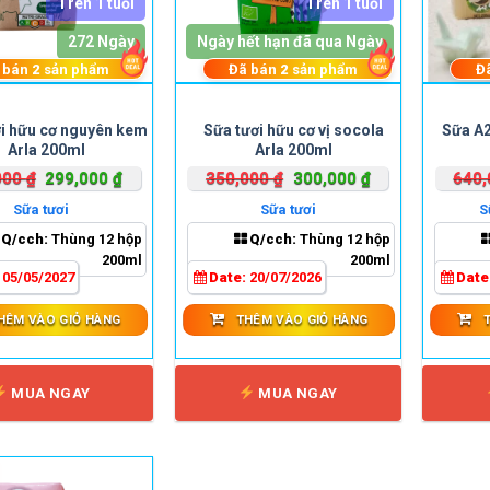
Trên 1 tuổi
Trên 1 tuổi
272 Ngày
Ngày hết hạn đã qua Ngày
 bán
2
sản phẩm
Đã bán
2
sản phẩm
Đ
i hữu cơ nguyên kem
Sữa tươi hữu cơ vị socola
Sữa A2
Arla 200ml
Arla 200ml
Giá
Giá
Giá
Giá
000
₫
299,000
₫
350,000
₫
300,000
₫
640
gốc
hiện
gốc
hiện
Sữa tươi
Sữa tươi
S
là:
tại
là:
tại
Q/cch:
Thùng 12 hộp
Q/cch:
Thùng 12 hộp
390,000 ₫.
là:
350,000 ₫.
là:
200ml
200ml
299,000 ₫.
300,000 ₫.
:
05/05/2027
Date:
20/07/2026
Date
HÊM VÀO GIỎ HÀNG
THÊM VÀO GIỎ HÀNG
MUA NGAY
MUA NGAY