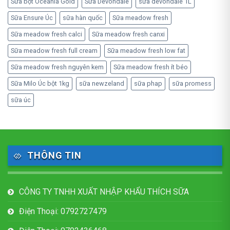
Sữa bột Oceania Gold
Sữa Devondale
sữa devondale 1L
Sữa Ensure Úc
sữa hàn quốc
Sữa meadow fresh
Sữa meadow fresh calci
Sữa meadow fresh canxi
Sữa meadow fresh full cream
Sữa meadow fresh low fat
Sữa meadow fresh nguyên kem
Sữa meadow fresh ít béo
Sữa Milo Úc bột 1kg
sữa newzeland
sữa phap
sữa promess
sữa úc
THÔNG TIN
CÔNG TY TNHH XUẤT NHẬP KHẨU THÍCH SỮA
Điện Thoại: 0792727479