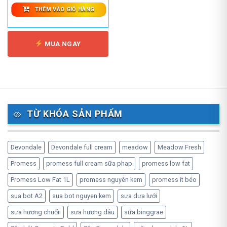
THÊM VÀO GIỎ HÀNG
MUA NGAY
TỪ KHÓA SẢN PHẨM
Devondale
Devondale full cream
meadow
Meadow Fresh
Promess
promess full cream sữa phap
promess low fat
Promess Low Fat 1L
promess nguyên kem
promess ít béo
sua bot A2
sua bot nguyen kem
sưa dưa lưới
sưa hương chuốii
sưa hương dâu
sữa binggrae