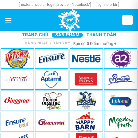
Skip
[nextend_social_login provider="facebook"]
[login_otp_btn]
to
content
TRANG CHỦ
SẢN PHẨM
THANH TOÁN
ĐĂNG NHẬP / ĐĂNG KÝ
Bạn có
0
Điểm thưởng +