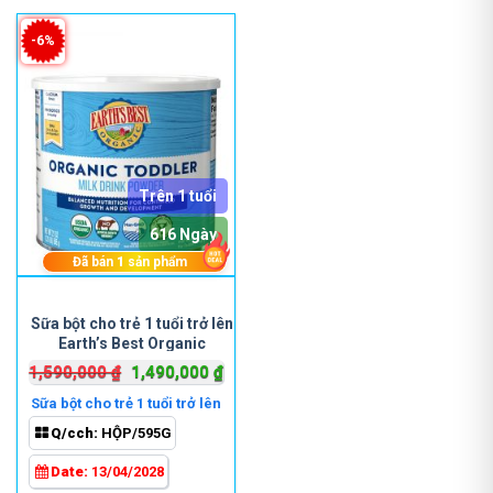
-6%
Trên 1 tuổi
616 Ngày
Đã bán
1
sản phẩm
Sữa bột cho trẻ 1 tuổi trở lên
Earth’s Best Organic
Toddler Milk Drink Powder
Giá
Giá
1,590,000
₫
1,490,000
₫
595g
gốc
hiện
Sữa bột cho trẻ 1 tuổi trở lên
là:
tại
Q/cch:
HỘP/595G
1,590,000 ₫.
là:
1,490,000 ₫.
Date:
13/04/2028