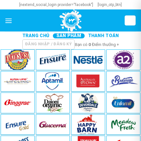
Skip
[nextend_social_login provider="facebook"]
[login_otp_btn]
to
content
TRANG CHỦ
SẢN PHẨM
THANH TOÁN
ĐĂNG NHẬP / ĐĂNG KÝ
Bạn có
0
Điểm thưởng +