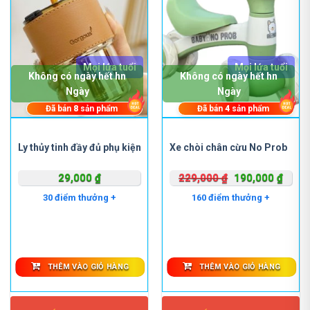
Mọi lứa tuổi
Mọi lứa tuổi
Không có ngày hết hn
Không có ngày hết hn
Ngày
Ngày
Đã bán
8
sản phẩm
Đã bán
4
sản phẩm
Ly thủy tinh đầy đủ phụ kiện
Xe chòi chân cừu No Prob
Giá
Giá
29,000
₫
229,000
₫
190,000
₫
gốc
hiện
30 điểm thưởng +
160 điểm thưởng +
là:
tại
229,000 ₫.
là:
190,0
THÊM VÀO GIỎ HÀNG
THÊM VÀO GIỎ HÀNG