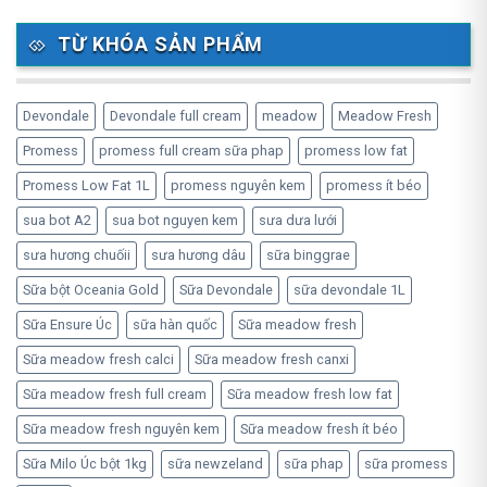
TỪ KHÓA SẢN PHẨM
Devondale
Devondale full cream
meadow
Meadow Fresh
Promess
promess full cream sữa phap
promess low fat
Promess Low Fat 1L
promess nguyên kem
promess ít béo
sua bot A2
sua bot nguyen kem
sưa dưa lưới
sưa hương chuốii
sưa hương dâu
sữa binggrae
Sữa bột Oceania Gold
Sữa Devondale
sữa devondale 1L
Sữa Ensure Úc
sữa hàn quốc
Sữa meadow fresh
Sữa meadow fresh calci
Sữa meadow fresh canxi
Sữa meadow fresh full cream
Sữa meadow fresh low fat
Sữa meadow fresh nguyên kem
Sữa meadow fresh ít béo
Sữa Milo Úc bột 1kg
sữa newzeland
sữa phap
sữa promess