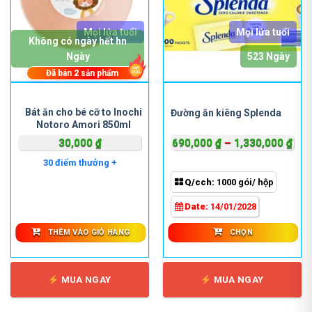
Mọi lứa tuổi
Mọi lứa tuổi
Không có ngày hết hn
Ngày
523 Ngày
Đã bán
2
sản phẩm
Sản
phẩm
Bát ăn cho bé cỡ to Inochi
Đường ăn kiêng Splenda
Notoro Amori 850ml
này
có
Kho
30,000
₫
690,000
₫
–
1,330,000
₫
nhiều
giá:
30 điểm thưởng +
biến
từ
Q/cch:
1000 gói/ hộp
thể.
690
Các
đến
Date:
14/01/2028
tùy
1,3
chọn
THÊM VÀO GIỎ HÀNG
CHỌN
có
thể
được
MUA NGAY
MUA NGAY
chọn
trên