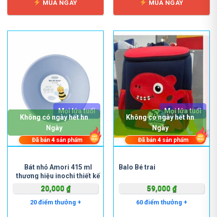
MUA NGAY
MUA NGAY
Mọi lứa tuổi
Mọi lứa tuổi
Không có ngày hết hn
Không có ngày hết hn
Ngày
Ngày
Đã bán
4
sản phẩm
Đã bán
4
sản phẩm
Bát nhỏ Amori 415 ml
Balo Bé trai
thương hiệu inochi thiết kế
theo phong cách và tiêu
20,000
₫
59,000
₫
chuẩn Nhật Bản
20 điểm thưởng +
60 điểm thưởng +