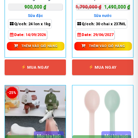
Giá
Giá
900,000
₫
1,790,000
₫
1,490,000
₫
gốc
hiệ
Sữa đặc
Sữa nước
là:
tại
Q/cch:
24 lon x 1kg
Q/cch:
30 chai x 237ML
1,790,000 ₫.
là:
1,4
Date:
14/09/2026
Date:
29/06/2027
THÊM VÀO GIỎ HÀNG
THÊM VÀO GIỎ HÀNG
MUA NGAY
MUA NGAY
-25%
Mọi lứa tuổi
Mọi lứa tuổi