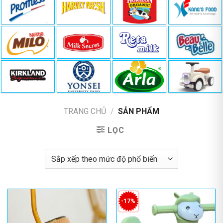
TRANG CHỦ
/
SẢN PHẨM
LỌC
-17%