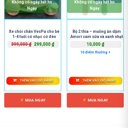
Không có ngày hết hn
Không có ngày hết hn
Ngày
Ngày
Xe chòi chân VesPa cho bé
Bộ 2 thìa – muỗng ăn dặm
1-4 tuổi có nhạc có đèn
Amori cam sữa và xanh nhạt
Giá
Giá
399,000
₫
299,000
₫
10,000
₫
gốc
hiện
10 điểm thưởng +
là:
tại
399,000 ₫.
là:
299,000 ₫.
THÊM VÀO GIỎ HÀNG
THÊM VÀO GIỎ HÀNG
MUA NGAY
MUA NGAY