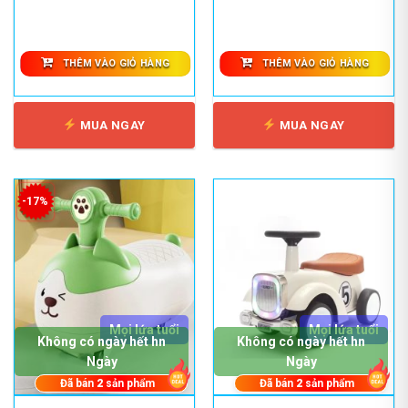
THÊM VÀO GIỎ HÀNG
THÊM VÀO GIỎ HÀNG
MUA NGAY
MUA NGAY
-17%
Mọi lứa tuổi
Mọi lứa tuổi
Không có ngày hết hn
Không có ngày hết hn
Ngày
Ngày
Đã bán
2
sản phẩm
Đã bán
2
sản phẩm