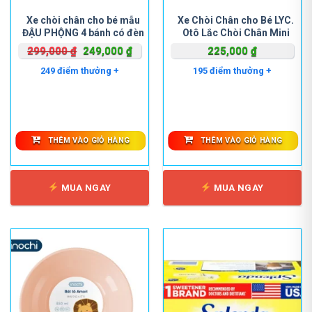
Xe chòi chân cho bé mẫu
Xe Chòi Chân cho Bé LYC.
ĐẬU PHỘNG 4 bánh có đèn
Otô Lắc Chòi Chân Mini
và nhạc
Copper.
Giá
Giá
299,000
₫
249,000
₫
225,000
₫
gốc
hiện
249 điểm thưởng +
195 điểm thưởng +
là:
tại
299,000 ₫.
là:
249,000 ₫.
THÊM VÀO GIỎ HÀNG
THÊM VÀO GIỎ HÀNG
MUA NGAY
MUA NGAY