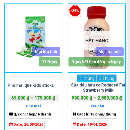
trang
sản
-29%
phẩm
HẾT HÀNG
Mọi lứa tuổi
Mọi lứa tuổi
17 Ngày
Ngày hết hạn đã qua Ngày
Sản
1 Thùng
Sản
3 Thùng
phẩm
phẩm
Sữa dâu hữu cơ Reduced Fat
Phô mai que Kids sticks
Strawberry Milk
này
này
có
có
Khoảng
Kho
69,000
₫
–
179,000
₫
990,000
₫
–
2,880,000
₫
nhiều
nhiều
giá:
giá:
Phô mai
Sữa dâu
biến
biến
từ
từ
Q/cch:
1hộp/ 6 thanh
Q/cch:
18 chai/ thùng
thể.
thể.
69,000 ₫
990
Các
Các
đến
đến
Date:
26/08/2026
Date:
19/04/2026
tùy
tùy
179,000 ₫
2,8